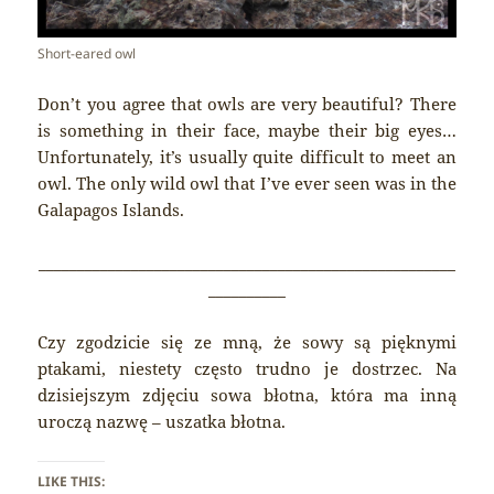
Short-eared owl
Don’t you agree that owls are very beautiful? There
is something in their face, maybe their big eyes…
Unfortunately, it’s usually quite difficult to meet an
owl. The only wild owl that I’ve ever seen was in the
Galapagos Islands.
______________________________________________________
__________
Czy zgodzicie się ze mną, że sowy są pięknymi
ptakami, niestety często trudno je dostrzec. Na
dzisiejszym zdjęciu sowa błotna, która ma inną
uroczą nazwę – uszatka błotna.
LIKE THIS: