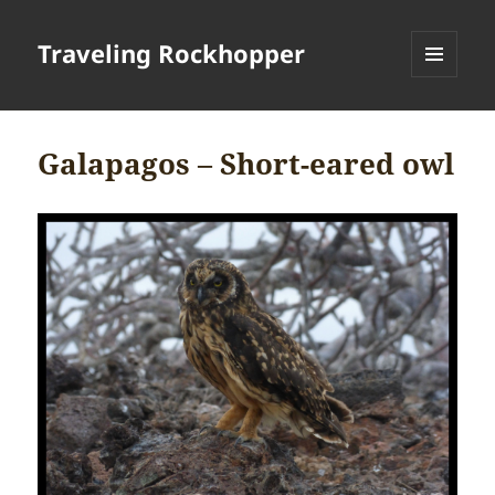
Traveling Rockhopper
MENU
AND
WIDGETS
Galapagos – Short-eared owl