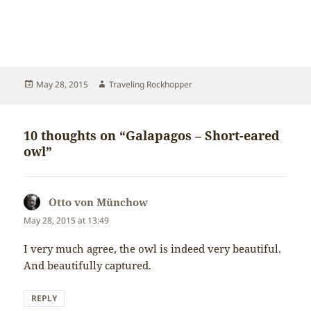
Posted
Author
May 28, 2015
Traveling Rockhopper
on
10 thoughts on “Galapagos – Short-eared
owl”
Otto von Münchow
says:
May 28, 2015 at 13:49
I very much agree, the owl is indeed very beautiful.
And beautifully captured.
REPLY