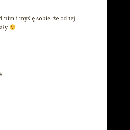
d nim i myślę sobie, że od tej
wały
says: