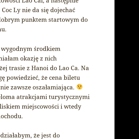
cowości Lào Cai, a następnie
 Coc Ly nie da się dojechać
e dobrym punktem startowym do
mu.
ść wygodnym środkiem
miałam okazję z nich
ej trasie z Hanoi do Lao Ca. Na
 powiedzieć, że cena biletu
 nie zawsze oszałamiająca.
eloma atrakcjami turystycznymi
liskiem miejscowości i wtedy
mochodu.
działabym, że jest do