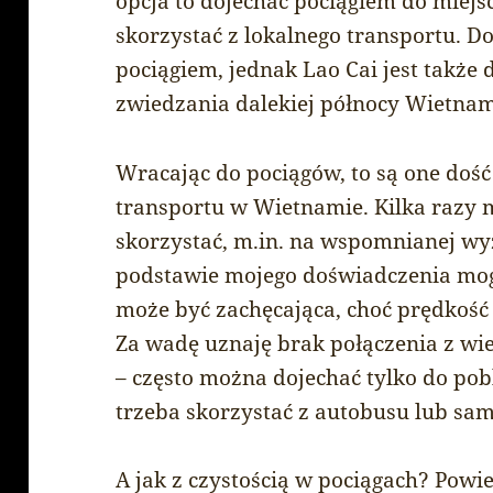
opcja to dojechać pociągiem do miejs
skorzystać z lokalnego transportu. Do
pociągiem, jednak Lao Cai jest takż
zwiedzania dalekiej północy Wietna
Wracając do pociągów, to są one do
transportu w Wietnamie. Kilka razy 
skorzystać, m.in. na wspomnianej wyż
podstawie mojego doświadczenia mogę
może być zachęcająca, choć prędkość
Za wadę uznaję brak połączenia z wi
– często można dojechać tylko do pob
trzeba skorzystać z autobusu lub sa
A jak z czystością w pociągach? Powie