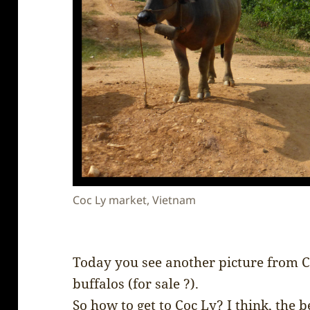
Coc Ly market, Vietnam
Today you see another picture from C
buffalos (for sale ?).
So how to get to Coc Ly? I think, the be