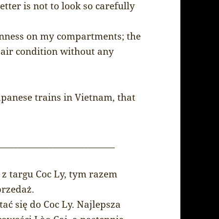
ter is not to look so carefully
eanness on my compartments; the
 air condition without any
apanese trains in Vietnam, that
___________________________
 z targu Coc Ly, tym razem
przedaż.
ć się do Coc Ly. Najlepsza