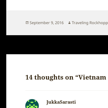
Posted
Author
September 9, 2016
Traveling Rockhopp
on
14 thoughts on “Vietnam 
JukkaSarasti
says: