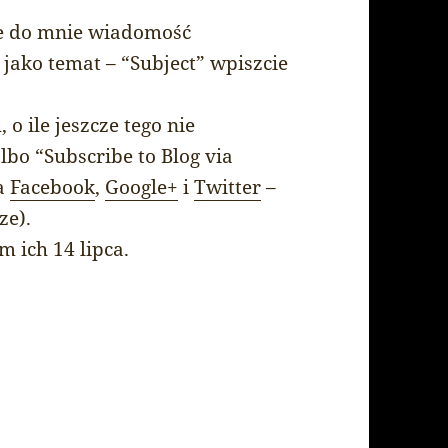
ie do mnie wiadomość
a jako temat – “Subject” wpiszcie
o ile jeszcze tego nie
bo “Subscribe to Blog via
na
Facebook
,
Google+
i
Twitter
–
ze).
 ich 14 lipca.