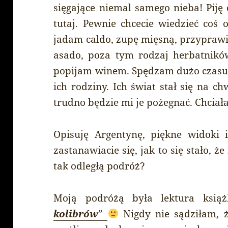
sięgające niemal samego nieba! Piję
tutaj. Pewnie chcecie wiedzieć coś 
jadam caldo, zupę mięsną, przyprawio
asado, poza tym rodzaj herbatników
popijam winem. Spędzam dużo czasu z
ich rodziny. Ich świat stał się na c
trudno będzie mi je pożegnać. Chciał
Opisuję Argentynę, piękne widoki 
zastanawiacie się, jak to się stało,
tak odległą podróż?
Moją podróżą była lektura ksią
kolibrów
”
Nigdy nie sądziłam, ż