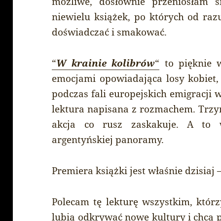
możliwe, dosłownie przeniosłam 
niewielu książek, po których od raz
doświadczać i smakować.
“
W krainie kolibrów
“
to pięknie w
emocjami opowiadająca losy kobiet,
podczas fali europejskich emigracji
lektura napisana z rozmachem. Trzy
akcja co rusz zaskakuje. A to w
argentyńskiej panoramy.
Premiera książki jest właśnie dzisiaj 
Polecam tę lekturę wszystkim, któr
lubią odkrywać nowe kultury i chcą p