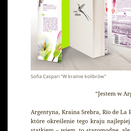
Sofia Caspari “W krainie kolibrów”
“Jestem w Arg
Argentyna, Kraina Srebra, Río de La 
które określenie tego kraju najlepie
statkiem – wiem, to staromodne, ale