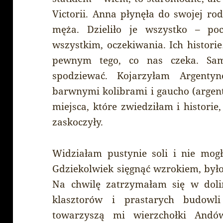
Victorii. Anna płynęła do swojej ro
męża. Dzieliło je wszystko – po
wszystkim, oczekiwania. Ich histori
pewnym tego, co nas czeka. Sam
spodziewać. Kojarzyłam Argenty
barwnymi kolibrami i gaucho (argen
miejsca, które zwiedziłam i histori
zaskoczyły.
Widziałam pustynie soli i nie mo
Gdziekolwiek sięgnąć wzrokiem, było w
Na chwilę zatrzymałam się w dolin
klasztorów i prastarych budowli
towarzyszą mi wierzchołki Andó