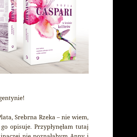
entynie!
Plata, Srebrna Rzeka – nie wiem,
j go opisuje. Przypłynęłam tutaj
 inaczej nie poznałabym Anny i