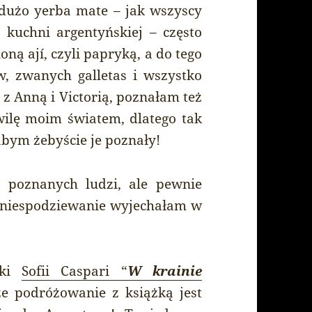
 dużo yerba mate – jak wszyscy
o kuchni argentyńskiej – często
ną ají, czyli papryką, a do tego
, zwanych galletas i wszystko
 Anną i Victorią, poznałam też
hwilę moim światem, dlatego tak
abym żebyście je poznały!
i poznanych ludzi, ale pewnie
 że niespodziewanie wyjechałam w
żki
Sofii Caspari “
W krainie
e podróżowanie z książką jest