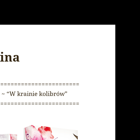
ina
========================
 ~ “W krainie kolibrów”
========================