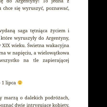
się do Argentyny! To jedna z
u chce się wyruszyć, poznawać,
ydaną saga tętniąca życiem i
 które wyruszyły do Argentyny,
 w XIX wieku. Świetna wakacyjna
ma w napięciu, a wielowątkowa
szystko na tle zapierającej
– 1 lipca
zy marzą o dalekich podróżach,
oznać dwie intrygujące kobiety,