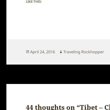
LIKE THIS:
Posted
Author
April 24, 2016
Traveling Rockhopper
on
44 thoughts on “Tibet – 