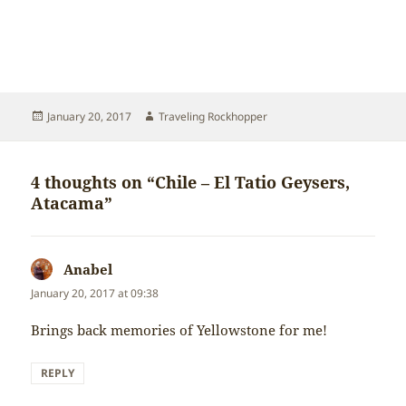
Posted
Author
January 20, 2017
Traveling Rockhopper
on
4 thoughts on “Chile – El Tatio Geysers,
Atacama”
Anabel
says:
January 20, 2017 at 09:38
Brings back memories of Yellowstone for me!
REPLY