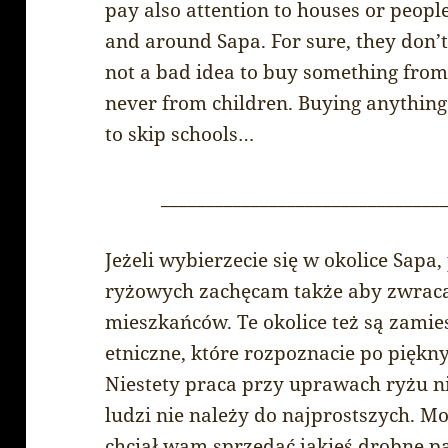
pay also attention to houses or people
and around Sapa. For sure, they don’t 
not a bad idea to buy something from
never from children. Buying anythin
to skip schools…
_______________________________
Jeżeli wybierzecie się w okolice Sapa
ryżowych zachęcam także aby zwraca
mieszkańców. Te okolice też są zami
etniczne, które rozpoznacie po piękn
Niestety praca przy uprawach ryżu nie
ludzi nie należy do najprostszych. Mo
chciał wam sprzedać jakieś drobne pa