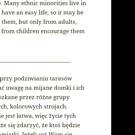
. Many ethnic minorities live in
have an easy life, so it may be
 them, but only from adults,
g from children encourage them
___________________________
, przy podziwianiu tarasów
ć uwagę na mijane domki i ich
eszkane przez różne grupy
ych, kolorowych strojach.
 jest łatwa, więc życie tych
że się zdarzyć, że ktoś będzie
miątki. Jeżeli coś Wam się