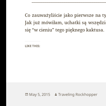
__________________________________
Co zauważyliście jako pierwsze na t
Jak już mówiłam, uchatki są wszędzi
się “w cieniu” tego pięknego kaktusa.
LIKE THIS:
Posted
Author
May 5, 2015
Traveling Rockhopper
on