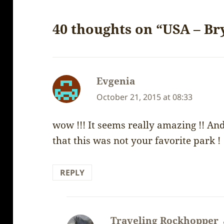
40 thoughts on “USA – B
Evgenia
says:
October 21, 2015 at 08:33
wow !!! It seems really amazing !! A
that this was not your favorite park !
REPLY
Traveling Rockhopper