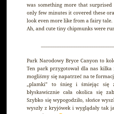
was something more that surprised 
only few minutes it covered these o
look even more like from a fairy tale.
Ah, and cute tiny chipmunks were ru
_______________________________
Park Narodowy Bryce Canyon to kole
Ten park przygotował dla nas kilka 
mogliśmy się napatrzeć na te formacj
„plamki” to śnieg i śmiejąc się 
błyskawicznie cała okolica się zab
Szybko się wypogodziło, słońce wysz
wyszły z kryjówek i wyglądały tak j