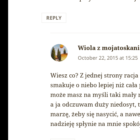
REPLY
Wiola z mojatoskan
October 22, 2015 at 15:25
Wiesz co? Z jednej strony rac
smakuje o niebo lepiej niż cał
może masz na myśli taki mały n
a ja odczuwam duży niedosyt, t
marzę, żeby się nasycić, a naw
nadzieję spłynie na mnie spokój