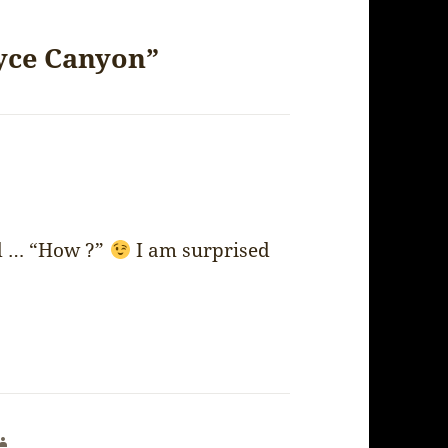
ryce Canyon”
nd … “How ?”
I am surprised
says: