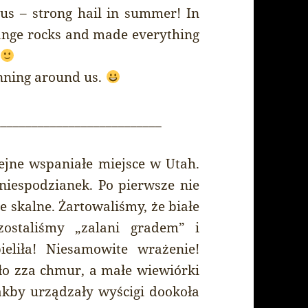
us – strong hail in summer! In
range rocks and made everything
nning around us.
___________________________
jne wspaniałe miejsce w Utah.
niespodzianek. Po pierwsze nie
e skalne. Żartowaliśmy, że białe
zostaliśmy „zalani gradem” i
ieliła! Niesamowite wrażenie!
ło zza chmur, a małe wiewiórki
akby urządzały wyścigi dookoła