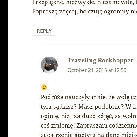
Przepiękne, niezwykłe, niesamowite, 
Poproszę więcej, bo czuję ogromny ni
REPLY
Traveling Rockhopper
October 21, 2015 at 12:50
Podróże nauczyły mnie, że wolę czu
tym sądzisz? Masz podobnie? W ka
opinię, niż “za dużo zdjęć, za woln
coś zmienię! Zapraszam codziennie
zaostrzenie apetytu na dane miej