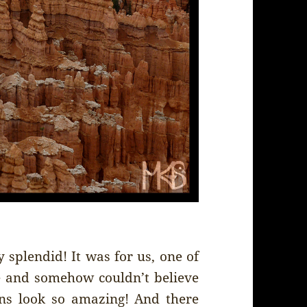
 splendid! It was for us, one of
e and somehow couldn’t believe
ons look so amazing! And there