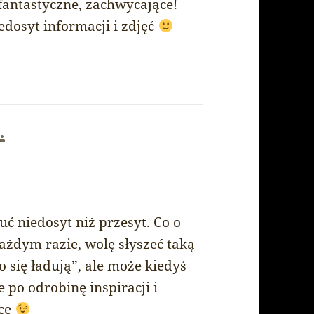
fantastyczne, zachwycające!
edosyt informacji i zdjęć
says:
ć niedosyt niż przesyt. Co o
żdym razie, wolę słyszeć taką
o się ładują”, ale może kiedyś
 po odrobinę inspiracji i
sce