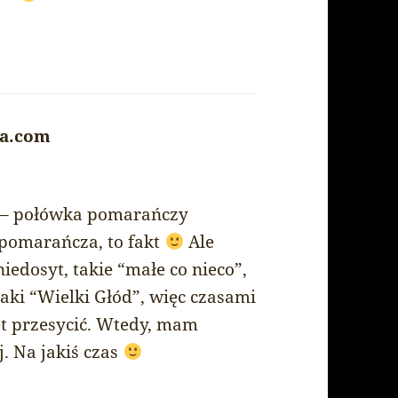
ia.com
says:
ja – połówka pomarańczy
a pomarańcza, to fakt
Ale
iedosyt, takie “małe co nieco”,
aki “Wielki Głód”, więc czasami
et przesycić. Wtedy, mam
. Na jakiś czas