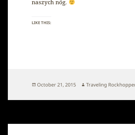
naszych nóg.
LIKE THIS:
Posted
Author
October 21, 2015
Traveling Rockhoppe
on