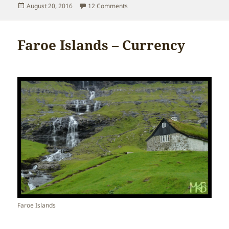
Posted
on Faroe Islands – Expenses
August 20, 2016
12 Comments
on
Faroe Islands – Currency
Faroe Islands