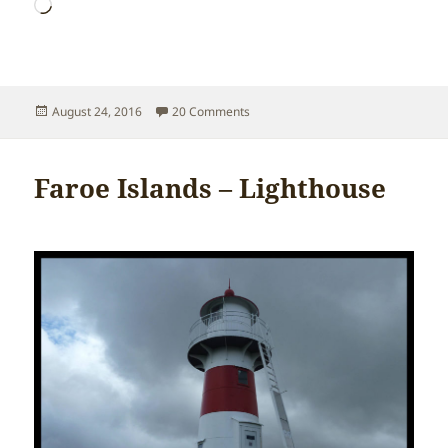
Loading…
Posted
on Faroe Islands – Nature
August 24, 2016
20 Comments
on
Faroe Islands – Lighthouse