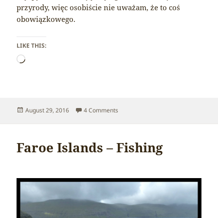
przyrody, więc osobiście nie uważam, że to coś
obowiązkowego.
LIKE THIS:
Loading…
Posted
on Faroe Islands – Cliffs
August 29, 2016
4 Comments
on
Faroe Islands – Fishing