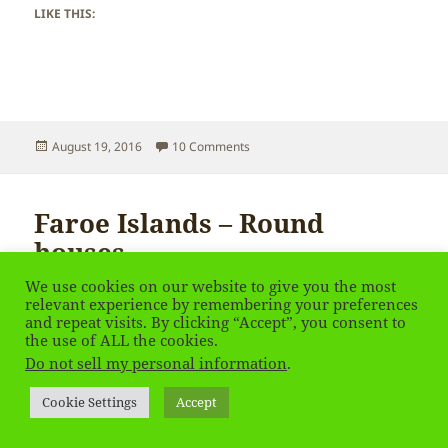
LIKE THIS:
Posted
on Faroe Islands – Currency
August 19, 2016
10 Comments
on
Faroe Islands – Round
houses
We use cookies on our website to give you the most
relevant experience by remembering your preferences
and repeat visits. By clicking “Accept”, you consent to
the use of ALL the cookies.
Do not sell my personal information
.
Cookie Settings
Accept