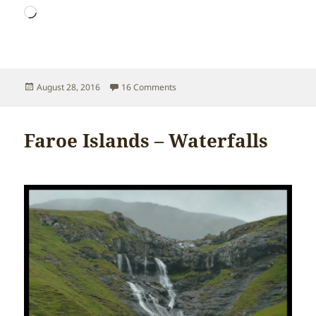
Loading…
Posted
on Faroe Islands – Fishing
August 28, 2016
16 Comments
on
Faroe Islands – Waterfalls