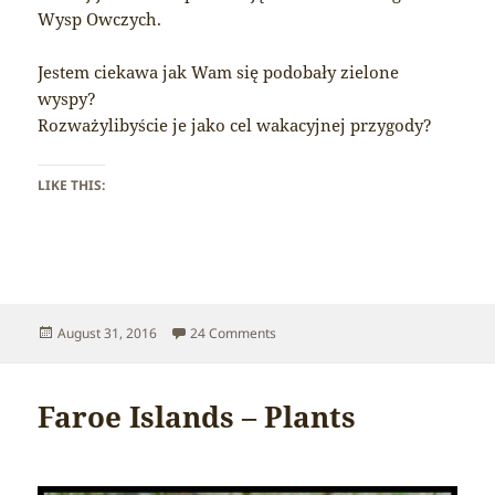
Wysp Owczych.
Jestem ciekawa jak Wam się podobały zielone
wyspy?
Rozważylibyście je jako cel wakacyjnej przygody?
LIKE THIS:
Posted
on Faroe Islands – Final impression
August 31, 2016
24 Comments
on
Faroe Islands – Plants