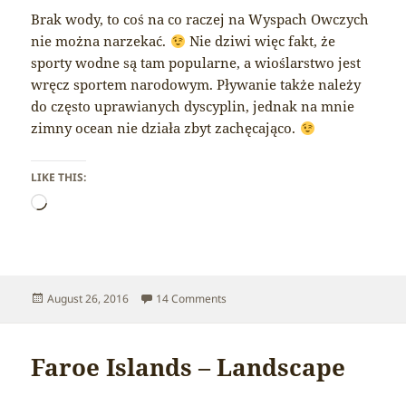
Brak wody, to coś na co raczej na Wyspach Owczych
nie można narzekać.
Nie dziwi więc fakt, że
sporty wodne są tam popularne, a wioślarstwo jest
wręcz sportem narodowym. Pływanie także należy
do często uprawianych dyscyplin, jednak na mnie
zimny ocean nie działa zbyt zachęcająco.
LIKE THIS:
Loading…
Posted
on Faroe Islands – Water
August 26, 2016
14 Comments
on
Faroe Islands – Landscape