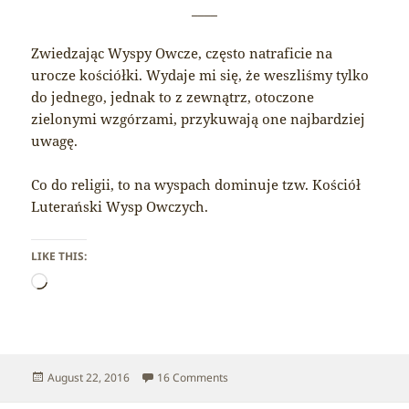
____
Zwiedzając Wyspy Owcze, często natraficie na
urocze kościółki. Wydaje mi się, że weszliśmy tylko
do jednego, jednak to z zewnątrz, otoczone
zielonymi wzgórzami, przykuwają one najbardziej
uwagę.
Co do religii, to na wyspach dominuje tzw. Kościół
Luterański Wysp Owczych.
LIKE THIS:
Loading…
Posted
on Faroe Islands – Churches
August 22, 2016
16 Comments
on