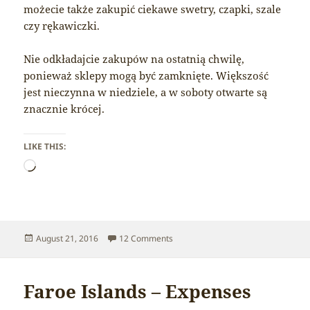
możecie także zakupić ciekawe swetry, czapki, szale
czy rękawiczki.
Nie odkładajcie zakupów na ostatnią chwilę,
ponieważ sklepy mogą być zamknięte. Większość
jest nieczynna w niedziele, a w soboty otwarte są
znacznie krócej.
LIKE THIS:
Loading…
Posted
on Faroe Islands – Souvenirs
August 21, 2016
12 Comments
on
Faroe Islands – Expenses