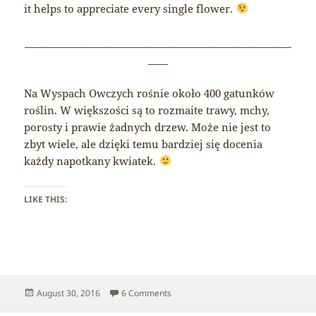
it helps to appreciate every single flower.
______________________________________________________
____
Na Wyspach Owczych rośnie około 400 gatunków
roślin. W większości są to rozmaite trawy, mchy,
porosty i prawie żadnych drzew. Może nie jest to
zbyt wiele, ale dzięki temu bardziej się docenia
każdy napotkany kwiatek.
LIKE THIS:
Posted
on Faroe Islands – Plants
August 30, 2016
6 Comments
on