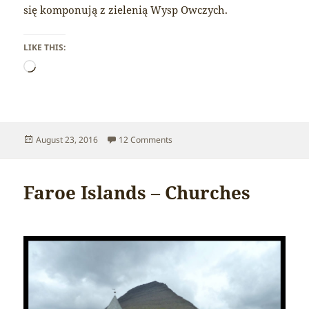
się komponują z zielenią Wysp Owczych.
LIKE THIS:
Loading…
Posted
on Faroe Islands – Lighthouse
August 23, 2016
12 Comments
on
Faroe Islands – Churches