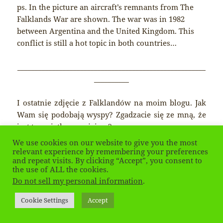
ps. In the picture an aircraft’s remnants from The
Falklands War are shown. The war was in 1982
between Argentina and the United Kingdom. This
conflict is still a hot topic in both countries…
______________________________________________________
__________
I ostatnie zdjęcie z Falklandów na moim blogu. Jak
Wam się podobają wyspy? Zgadzacie się ze mną, że
jest to wyjątkowe miejsce?
We use cookies on our website to give you the most
ps. Na zdjęciu widoczne są szczątki samolotu
relevant experience by remembering your preferences
and repeat visits. By clicking “Accept”, you consent to
pochodzące z Wojny o Falklandy, która miała
the use of ALL the cookies.
miejsce w 1982 roku.
Do not sell my personal information
.
Cookie Settings
Accept
LIKE THIS: