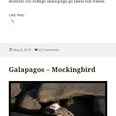
dostrzec coś żółtego skaczącego po lawie lub trawie.
LIKE THIS:
Loading…
Posted
on Galapagos – Yellow warbler
May 8, 2015
22 Comments
on
Galapagos – Mockingbird