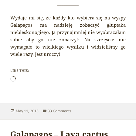
__________
Wydaje mi się, że każdy kto wybiera się na wyspy
Galapagos ma nadzieję zobaczyć głuptaka
niebieskonogiego. Ja przynajmniej nie wyobrażałam
sobie aby go nie zobaczyć. Na szczęście nie
wymagało to wielkiego wysiłku i widzieliśmy go
wiele razy. Jest uroczy!
LIKE THIS:
Loading…
Posted
on Galapagos – Blue-footed booby
May 11, 2015
33 Comments
on
Galapagos – Lava cactus