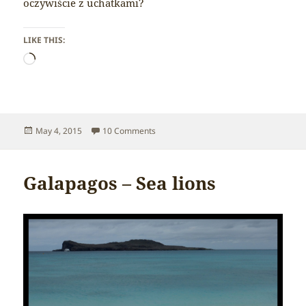
oczywiście z uchatkami?
LIKE THIS:
Loading…
Posted
on Galapagos – Red sand
May 4, 2015
10 Comments
on
Galapagos – Sea lions