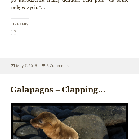
radę w życiu”…
LIKE THIS:
Loading…
Posted
on Galapagos – Mockingbird
May 7, 2015
6 Comments
on
Galapagos – Clapping…