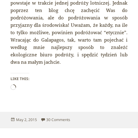
powstaje w trakcie jednej podróży lotniczej. Jednak
poprzez ten blog chcę zachęcić Was do
podróżowania, ale do podróżowania w sposób
przyjazny dla środowiska! Uważam, że każdy, na ile
to tylko możliwe, powinien podróżować “etycznie”.
Wracając do Galapagos, tak, warto tam pojechać i
według mnie najlepszy sposób to znaleźć
ekologiczne biuro podróży, i spędzić tydzień lub
dwa na małym jachcie.
LIKE THIS:
Loading…
Posted
on Galapagos – Go or not?
May 2, 2015
30 Comments
on