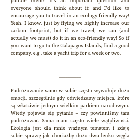
pollute them? It’s an important question and
everyone should think about it; and I’d like to
encourage you to travel in an ecology friendly way!
Yeah, I know, just by flying we highly increase our
carbon footprint, but if we travel, we can (and
actually we must) do it in an eco-friendly way! So if
you want to go to the Galapagos Islands, find a good
company, e.g., take a yacht trip for a week or two.
______________________________________________________
__________
Podróżowanie samo w sobie często wywołuje dużo
emocji, szczególnie gdy odwiedzamy miejsca, które
są właściwie jednym wielkim parkiem narodowym.
Wtedy pojawia się pytanie – czy powinniśmy tam
podróżować. Sama mam często wiele wątpliwości.
Ekologia jest dla mnie ważnym tematem i zdaję
sobie sprawę jak chociażby dużo dwutlenku węgla