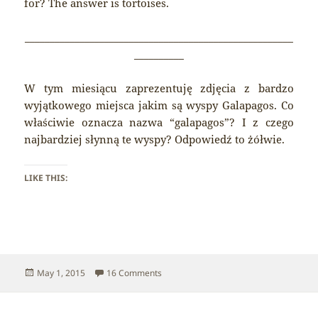
for? The answer is tortoises.
______________________________________________________
__________
W tym miesiącu zaprezentuję zdjęcia z bardzo
wyjątkowego miejsca jakim są wyspy Galapagos. Co
właściwie oznacza nazwa “galapagos”? I z czego
najbardziej słynną te wyspy? Odpowiedź to żółwie.
LIKE THIS:
Posted
on Galapagos – Introduction
May 1, 2015
16 Comments
on