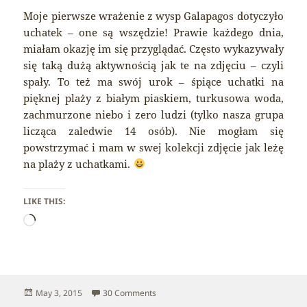
Moje pierwsze wrażenie z wysp Galapagos dotyczyło
uchatek – one są wszędzie! Prawie każdego dnia,
miałam okazję im się przyglądać. Często wykazywały
się taką dużą aktywnością jak te na zdjęciu – czyli
spały. To też ma swój urok – śpiące uchatki na
pięknej plaży z białym piaskiem, turkusowa woda,
zachmurzone niebo i zero ludzi (tylko nasza grupa
licząca zaledwie 14 osób). Nie mogłam się
powstrzymać i mam w swej kolekcji zdjęcie jak leżę
na plaży z uchatkami.
LIKE THIS:
Loading…
Posted
on Galapagos – Sea lions
May 3, 2015
30 Comments
on