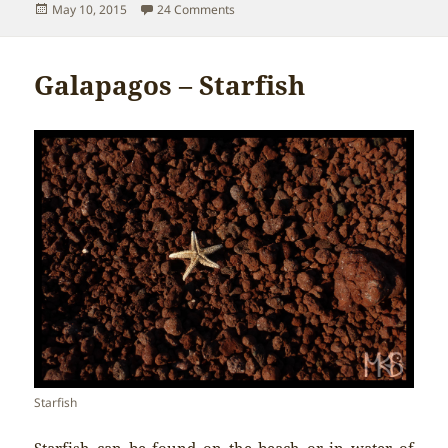
Posted
on Galapagos – Lava cactus
May 10, 2015
24 Comments
on
Galapagos – Starfish
Starfish