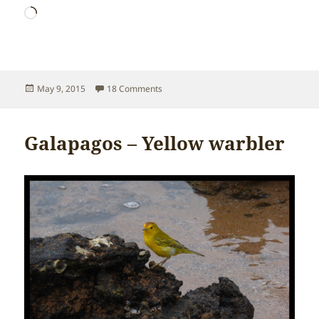
Loading…
Posted
on Galapagos – Starfish
May 9, 2015
18 Comments
on
Galapagos – Yellow warbler