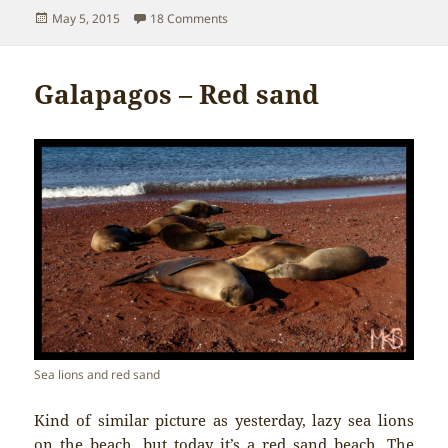
Posted
on Galapagos – Opuntia
May 5, 2015
18 Comments
on
Galapagos – Red sand
Sea lions and red sand
Kind of similar picture as yesterday, lazy sea lions
on the beach, but today it’s a red sand beach. The