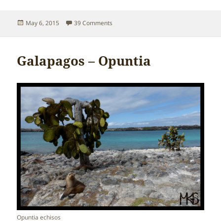
Posted
on Galapagos – Clapping…
May 6, 2015
39 Comments
on
Galapagos – Opuntia
Opuntia echisos