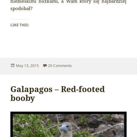
niebieskimi nóżkami, a Wam który się najbardziej
spodobał?
LIKE THIS:
Posted
on Galapagos – Nazca booby
May 13, 2015
20 Comments
on
Galapagos – Red-footed
booby