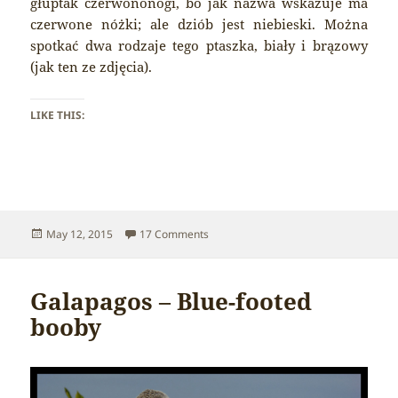
głuptak czerwononogi, bo jak nazwa wskazuje ma
czerwone nóżki; ale dziób jest niebieski. Można
spotkać dwa rodzaje tego ptaszka, biały i brązowy
(jak ten ze zdjęcia).
LIKE THIS:
Posted
on Galapagos – Red-footed booby
May 12, 2015
17 Comments
on
Galapagos – Blue-footed
booby