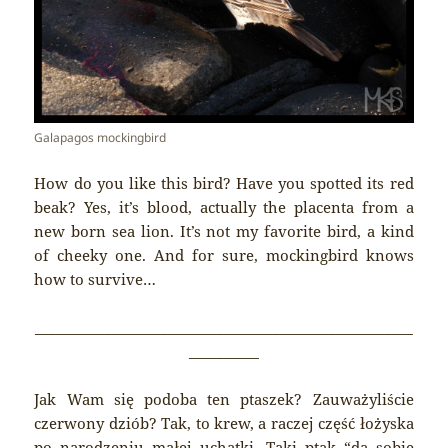
Galapagos mockingbird
How do you like this bird? Have you spotted its red
beak? Yes, it’s blood, actually the placenta from a
new born sea lion. It’s not my favorite bird, a kind
of cheeky one. And for sure, mockingbird knows
how to survive…
______________________________________________________
__________
Jak Wam się podoba ten ptaszek? Zauważyliście
czerwony dziób? Tak, to krew, a raczej część łożyska
po narodzeniu małej uchatki. Taki ptak “da sobie