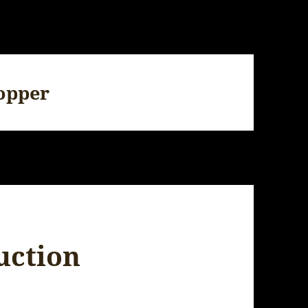
opper
uction