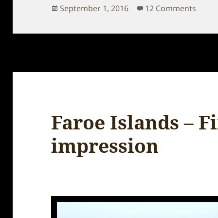
Posted
on Vi
September 1, 2016
12 Comments
on
Faroe Islands – F
impression