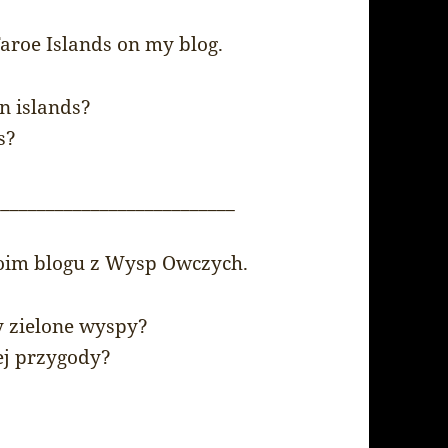
Faroe Islands on my blog.
en islands?
s?
___________________________
 moim blogu z Wysp Owczych.
y zielone wyspy?
ej przygody?