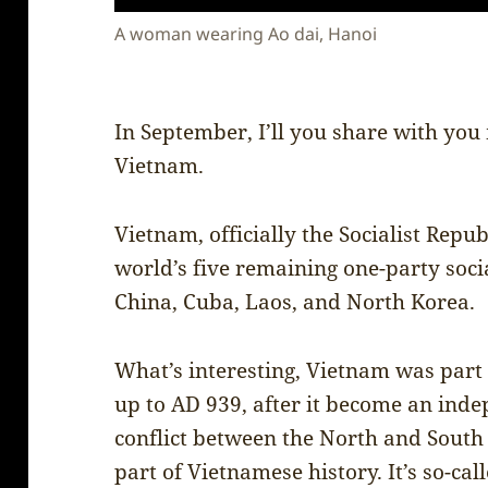
A woman wearing Ao dai, Hanoi
In September, I’ll you share with yo
Vietnam.
Vietnam, officially the Socialist Repub
world’s five remaining one-party socia
China, Cuba, Laos, and North Korea.
What’s interesting, Vietnam was part
up to AD 939, after it become an ind
conflict between the North and Sout
part of Vietnamese history. It’s so-c