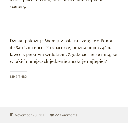
scenery.
______________________________________________________
____
Dzisiaj pokazuję Wam już ostatnie zdjęcie z Ponta
de Sao Lourenco. Po spacerze, można odpocząć na
ławce z pięknym widokiem. Zgodzicie się ze mną, że
w takich miejscach jedzenie smakuje najlepiej?
LIKE THIS:
Posted
on Madeira – Sao Lourenco
November 20, 2015
22 Comments
on