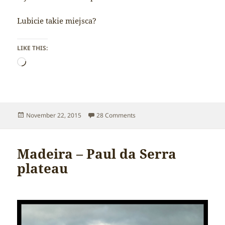
Lubicie takie miejsca?
LIKE THIS:
Loading…
Posted
on Madeira – Hiking Paul da Ser
November 22, 2015
28 Comments
on
Madeira – Paul da Serra
plateau