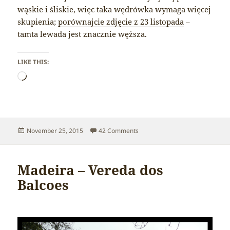
wąskie i śliskie, więc taka wędrówka wymaga więcej
skupienia;
porównajcie zdjęcie z 23 listopada
–
tamta lewada jest znacznie węższa.
LIKE THIS:
Loading…
Posted
on Madeira – Levada in Vereda 
November 25, 2015
42 Comments
on
Madeira – Vereda dos
Balcoes