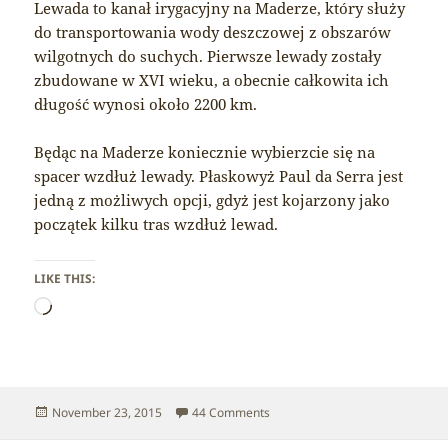
Lewada to kanał irygacyjny na Maderze, który służy
do transportowania wody deszczowej z obszarów
wilgotnych do suchych. Pierwsze lewady zostały
zbudowane w XVI wieku, a obecnie całkowita ich
długość wynosi około 2200 km.
Będąc na Maderze koniecznie wybierzcie się na
spacer wzdłuż lewady. Płaskowyż Paul da Serra jest
jedną z możliwych opcji, gdyż jest kojarzony jako
początek kilku tras wzdłuż lewad.
LIKE THIS:
Loading…
Posted
on Madeira – Levada
November 23, 2015
44 Comments
on