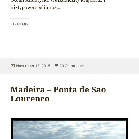
nietypową roślinność.
LIKE THIS:
Posted
on Madeira – Hiking Sao Louren
November 19, 2015
20 Comments
on
Madeira – Ponta de Sao
Lourenco