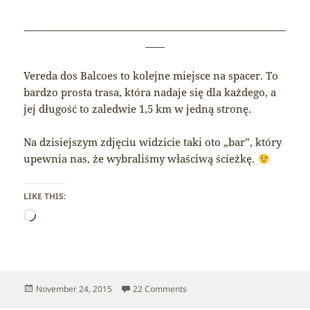
______________________________________________________
____
Vereda dos Balcoes to kolejne miejsce na spacer. To
bardzo prosta trasa, która nadaje się dla każdego, a
jej długość to zaledwie 1,5 km w jedną stronę.
Na dzisiejszym zdjęciu widzicie taki oto „bar”, który
upewnia nas, że wybraliśmy właściwą ścieżkę.
LIKE THIS:
Loading…
Posted
on Madeira – Vereda dos Balco
November 24, 2015
22 Comments
on