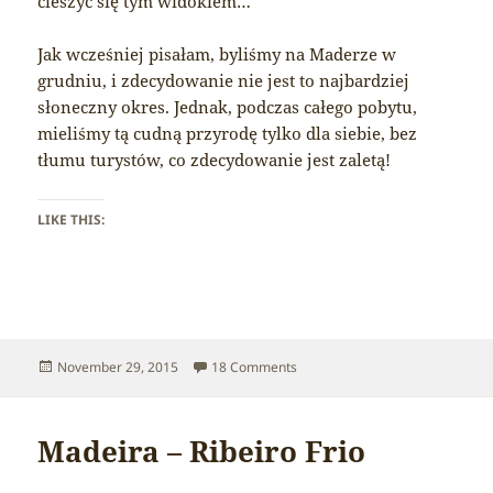
cieszyć się tym widokiem…
Jak wcześniej pisałam, byliśmy na Maderze w
grudniu, i zdecydowanie nie jest to najbardziej
słoneczny okres. Jednak, podczas całego pobytu,
mieliśmy tą cudną przyrodę tylko dla siebie, bez
tłumu turystów, co zdecydowanie jest zaletą!
LIKE THIS:
Posted
on Madeira – trees
November 29, 2015
18 Comments
on
Madeira – Ribeiro Frio