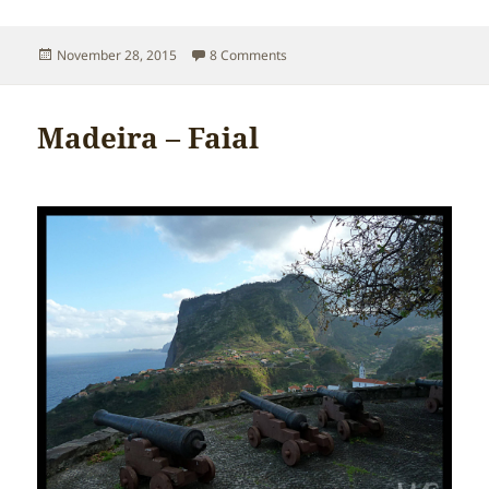
Posted
on Madeira – Ribeiro Frio
November 28, 2015
8 Comments
on
Madeira – Faial