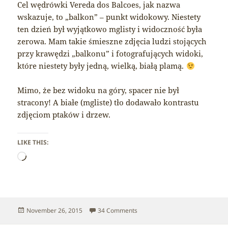
Cel wędrówki Vereda dos Balcoes, jak nazwa
wskazuje, to „balkon” – punkt widokowy. Niestety
ten dzień był wyjątkowo mglisty i widoczność była
zerowa. Mam takie śmieszne zdjęcia ludzi stojących
przy krawędzi „balkonu” i fotografujących widoki,
które niestety były jedną, wielką, białą plamą.
Mimo, że bez widoku na góry, spacer nie był
stracony! A białe (mgliste) tło dodawało kontrastu
zdjęciom ptaków i drzew.
LIKE THIS:
Loading…
Posted
on Madeira – Vereda dos Balco
November 26, 2015
34 Comments
on