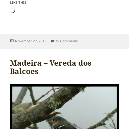
LIKE THIS:
Loading…
Posted
on Madeira – Faial
November 27, 2015
19 Comments
on
Madeira – Vereda dos
Balcoes