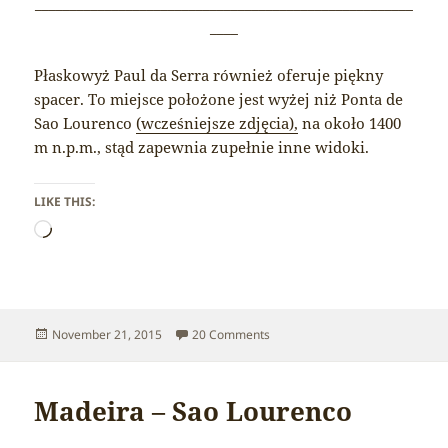
______________________________________________________
____
Płaskowyż Paul da Serra również oferuje piękny
spacer. To miejsce położone jest wyżej niż Ponta de
Sao Lourenco
(wcześniejsze zdjęcia),
na około 1400
m n.p.m., stąd zapewnia zupełnie inne widoki.
LIKE THIS:
Loading…
Posted
on Madeira – Paul da Serra pla
November 21, 2015
20 Comments
on
Madeira – Sao Lourenco